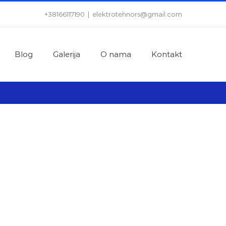
+38166117190
|
elektrotehnors@gmail.com
Blog
Galerija
O nama
Kontakt