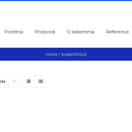
Početna
Proizvodi
O sistemima
Reference
Home
/
bojler1000L2i
cts