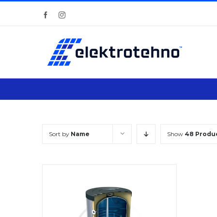
Skip
Facebook
Instagram
to
content
Sort by
Name
Show
48 Produ