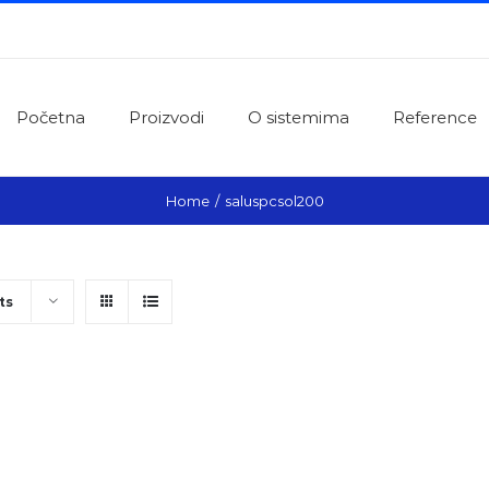
Početna
Proizvodi
O sistemima
Reference
Home
/
saluspcsol200
ts