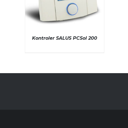
Kontroler SALUS PCSol 200
DODAJ U KORPU
/
DETAILS