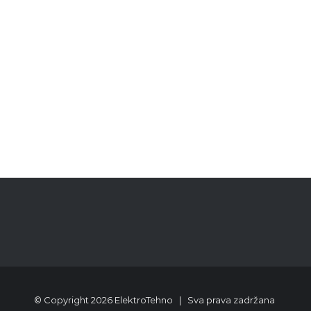
© Copyright
2026 ElektroTehno | Sva prava zadržana