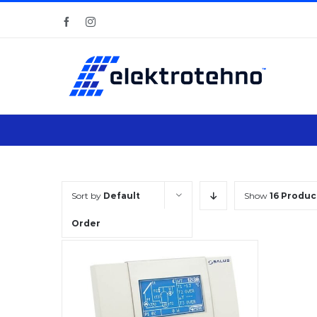
Skip
Facebook
Instagram
to
content
Sort by
Default
Show
16 Produc
Order