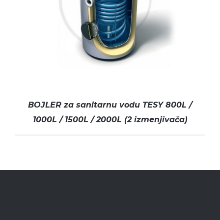
BOJLER za sanitarnu vodu TESY 800L /
1000L / 1500L / 2000L (2 izmenjivača)
ODABERITE OPCIJE
/
DETAILS