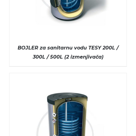
BOJLER za sanitarnu vodu TESY 200L /
300L / 500L (2 izmenjivača)
ODABERITE OPCIJE
/
DETAILS